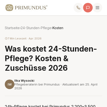
Startseite
›
24-Stunden-Pflege
›
Kosten
7 Min Lesezeit · Apr. 2026
Was kostet 24-Stunden-
Pflege? Kosten &
Zuschüsse 2026
Ilka Wysocki
IW
Pflegeberaterin bei Primundus · Aktualisiert am
25. April
2026
24h-Pflege kostet bei Primundus 2.200–3.500