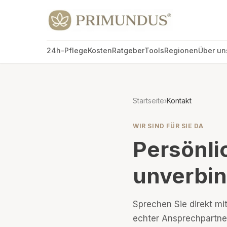
24h-Pflege
Kosten
Ratgeber
Tools
Regionen
Über un
Startseite
›
Kontakt
WIR SIND FÜR SIE DA
Persönli
unverbin
Sprechen Sie direkt mit
echter Ansprechpartner,