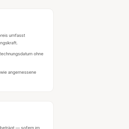
preis umfasst
ngskraft.
ch Rechnungsdatum ohne
 sowie angemessene
 beträgt — sofern im