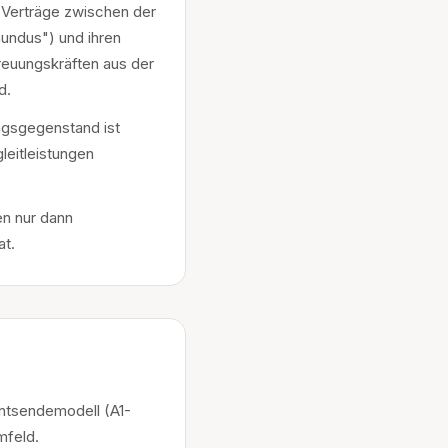
 Verträge zwischen der
undus") und ihren
reuungskräften aus der
d.
ragsgegenstand ist
leitleistungen
n nur dann
at.
Entsendemodell (A1-
mfeld.