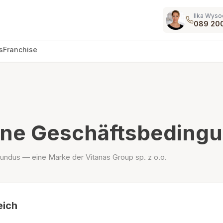
Ilka Wyso
089 20
s
Franchise
ine Geschäftsbeding
imundus — eine Marke der Vitanas Group sp. z o.o.
eich