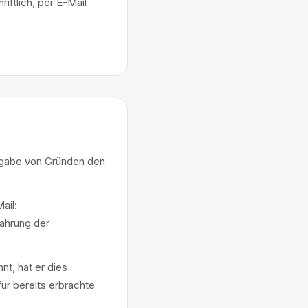
ftlich, per E-Mail
ngabe von Gründen den
ail:
Wahrung der
nt, hat er dies
für bereits erbrachte