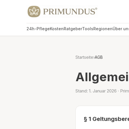
24h-Pflege
Kosten
Ratgeber
Tools
Regionen
Über un
Startseite
›
AGB
Allgeme
Stand: 1. Januar 2026 · Pr
§ 1 Geltungsber