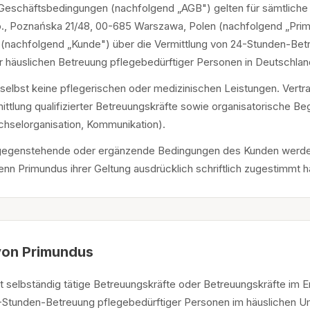
 Geschäftsbedingungen (nachfolgend „AGB") gelten für sämtliche
.o., Poznańska 21/48, 00-685 Warszawa, Polen (nachfolgend „Prim
(nachfolgend „Kunde") über die Vermittlung von 24-Stunden-Bet
r häuslichen Betreuung pflegebedürftiger Personen in Deutschlan
 selbst keine pflegerischen oder medizinischen Leistungen. Vert
ittlung qualifizierter Betreuungskräfte sowie organisatorische Beg
chselorganisation, Kommunikation).
gegenstehende oder ergänzende Bedingungen des Kunden werde
enn Primundus ihrer Geltung ausdrücklich schriftlich zugestimmt h
von Primundus
lt selbständig tätige Betreuungskräfte oder Betreuungskräfte im 
-Stunden-Betreuung pflegebedürftiger Personen im häuslichen U