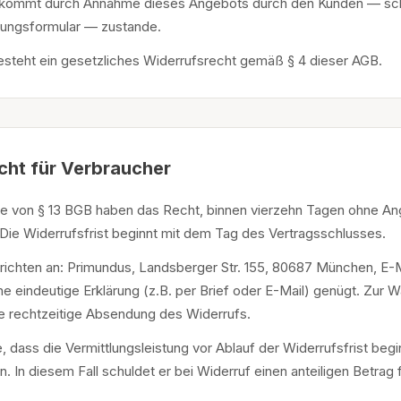
 kommt durch Annahme dieses Angebots durch den Kunden — schri
gungsformular — zustande.
esteht ein gesetzliches Widerrufsrecht gemäß § 4 dieser AGB.
cht für Verbraucher
nne von § 13 BGB haben das Recht, binnen vierzehn Tagen ohne A
 Die Widerrufsfrist beginnt mit dem Tag des Vertragsschlusses.
u richten an: Primundus, Landsberger Str. 155, 80687 München, E-M
ine eindeutige Erklärung (z.B. per Brief oder E-Mail) genügt. Zur 
die rechtzeitige Absendung des Widerrufs.
dass die Vermittlungsleistung vor Ablauf der Widerrufsfrist begin
n. In diesem Fall schuldet er bei Widerruf einen anteiligen Betrag 