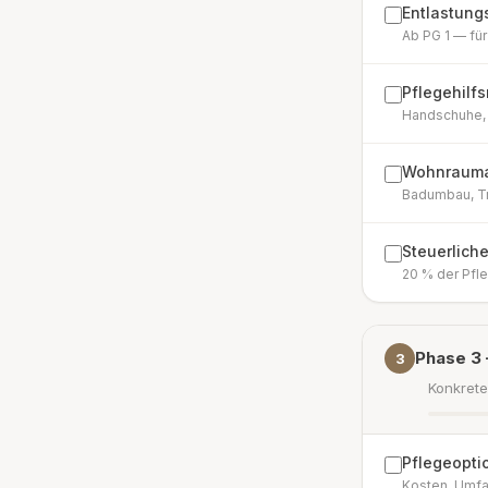
Entlastung
Ab PG 1 — fü
Pflegehilf
Handschuhe, 
Wohnrauma
Badumbau, Tr
Steuerliche
20 % der Pfl
Phase 3 
3
Konkret
Pflegeopti
Kosten, Umfa