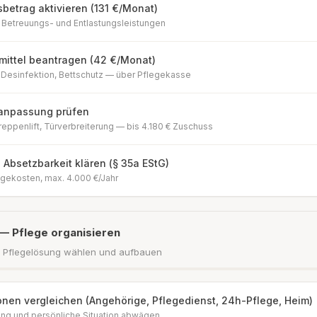
sbetrag aktivieren (131 €/Monat)
r Betreuungs- und Entlastungsleistungen
smittel beantragen (42 €/Monat)
Desinfektion, Bettschutz — über Pflegekasse
npassung prüfen
eppenlift, Türverbreiterung — bis 4.180 € Zuschuss
 Absetzbarkeit klären (§ 35a EStG)
egekosten, max. 4.000 €/Jahr
— Pflege organisieren
e Pflegelösung wählen und aufbauen
onen vergleichen (Angehörige, Pflegedienst, 24h-Pflege, Heim)
ng und persönliche Situation abwägen