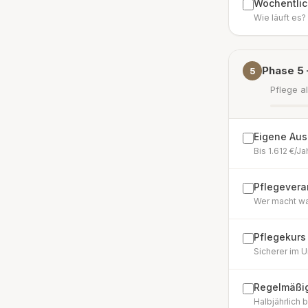
Wöchentlic
Wie läuft es
Phase 5 
5
Pflege 
Eigene Aus
Bis 1.612 €/J
Pflegevera
Wer macht was
Pflegekurs
Sicherer im 
Regelmäßig
Halbjährlich b