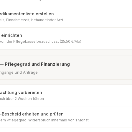
edikamentenliste erstellen
sis, Einnahmezeit, behandelnder Arzt
 einrichten
 von der Pflegekasse bezuschusst (25,50 €/Mo)
— Pflegegrad und Finanzierung
ngänge und Anträge
achtung vorbereiten
ch über 2 Wochen führen
-Bescheid erhalten und prüfen
igem Pflegegrad: Widerspruch innerhalb von 1 Monat