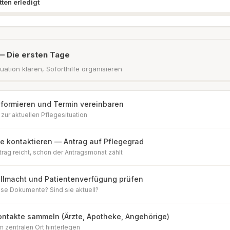
tten erledigt
— Die ersten Tage
uation klären, Soforthilfe organisieren
nformieren und Termin vereinbaren
zur aktuellen Pflegesituation
e kontaktieren — Antrag auf Pflegegrad
rag reicht, schon der Antragsmonat zählt
llmacht und Patientenverfügung prüfen
ese Dokumente? Sind sie aktuell?
ontakte sammeln (Ärzte, Apotheke, Angehörige)
m zentralen Ort hinterlegen