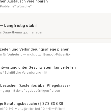
hen Austausch vereinbaren
? Probleme? Wünsche?
— Langfristig stabil
als Dauerthema gut managen
zeiten und Verhinderungspflege planen
ahr für Vertretung — wichtig zur Burnout-Prävention
ntwortung unter Geschwistern fair verteilen
? Schriftliche Vereinbarung hilft
 besuchen (kostenlos über Pflegekasse)
Umgang mit der pflegebedürftigen Person
e Beratungsbesuche (§ 37.3 SGB XI)
ei PG 2–3, vierteljährlich bei PG 4–5 — Pflicht!