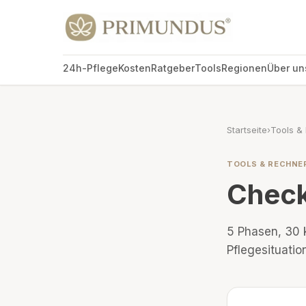
24h-Pflege
Kosten
Ratgeber
Tools
Regionen
Über un
Startseite
›
Tools &
TOOLS & RECHNE
Check
5
Phasen,
30
k
Pflegesituation