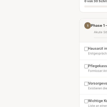
0
von
30
Schri
Phase 1 
1
Akute Sit
Hausarzt i
Erstgespräch 
Pflegekass
Formloser Ant
Vorsorgevo
Existieren di
Wichtige K
Liste an eine