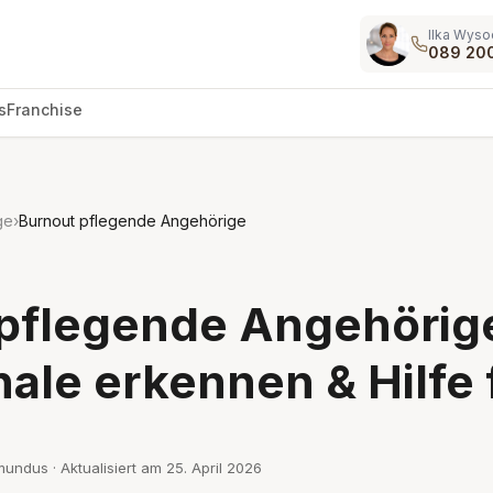
Ilka Wyso
089 20
s
Franchise
ge
›
Burnout pflegende Angehörige
 pflegende Angehörig
ale erkennen & Hilfe 
mundus · Aktualisiert am
25. April 2026