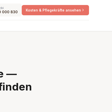
cki
Kosten & Pflegekräfte ansehen
0 000 830
e —
finden