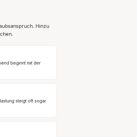
rlaubsanspruch. Hinzu
achen.
bend beginnt mit der
astung steigt oft sogar