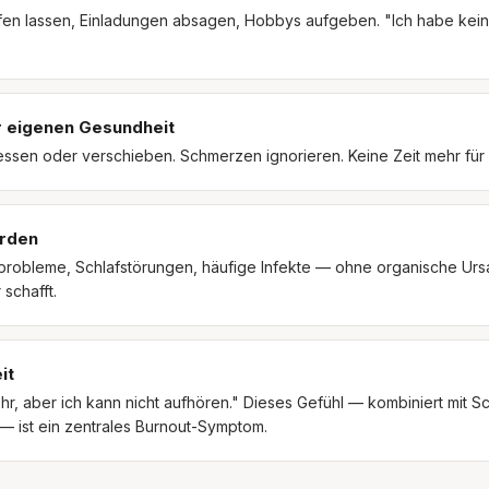
fen lassen, Einladungen absagen, Hobbys aufgeben. "Ich habe keine
r eigenen Gesundheit
essen oder verschieben. Schmerzen ignorieren. Keine Zeit mehr für 
erden
obleme, Schlafstörungen, häufige Infekte — ohne organische Ursa
schafft.
it
ehr, aber ich kann nicht aufhören." Dieses Gefühl — kombiniert mit 
— ist ein zentrales Burnout-Symptom.