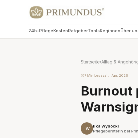
24h-Pflege
Kosten
Ratgeber
Tools
Regionen
Über un
Startseite
›
Alltag & Angehöri
7 Min Lesezeit · Apr. 2026
Burnout
Warnsign
Ilka Wysocki
IW
Pflegeberaterin bei Pri