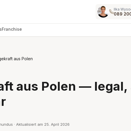
Ilka Wyso
089 20
s
Franchise
gekraft aus Polen
ft aus Polen — legal,
r
mundus · Aktualisiert am
25. April 2026