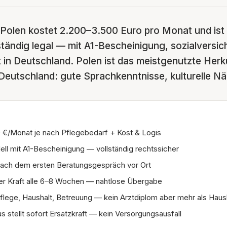
 Polen kostet 2.200–3.500 Euro pro Monat und ist
tändig legal — mit A1-Bescheinigung, sozialversich
t in Deutschland. Polen ist das meistgenutzte Herk
Deutschland: gute Sprachkenntnisse, kulturelle Nä
 €/Monat je nach Pflegebedarf + Kost & Logis
ll mit A1-Bescheinigung — vollständig rechtssicher
 nach dem ersten Beratungsgespräch vor Ort
er Kraft alle 6–8 Wochen — nahtlose Übergabe
pflege, Haushalt, Betreuung — kein Arztdiplom aber mehr als Haush
us stellt sofort Ersatzkraft — kein Versorgungsausfall