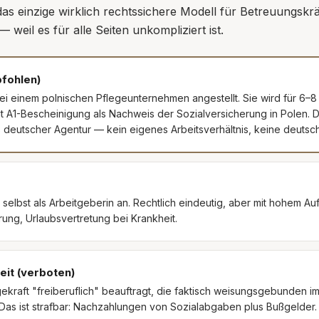
as einzige wirklich rechtssichere Modell für Betreuungskräf
 weil es für alle Seiten unkompliziert ist.
fohlen)
 bei einem polnischen Pflegeunternehmen angestellt. Sie wird für 6
t A1-Bescheinigung als Nachweis der Sozialversicherung in Polen. Di
ls deutscher Agentur — kein eigenes Arbeitsverhältnis, keine deuts
aft selbst als Arbeitgeberin an. Rechtlich eindeutig, aber mit hohem
ung, Urlaubsvertretung bei Krankheit.
eit (verboten)
ekraft "freiberuflich" beauftragt, die faktisch weisungsgebunden im
 Das ist strafbar: Nachzahlungen von Sozialabgaben plus Bußgelder.