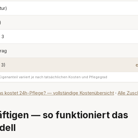
tur)
)
 3
trag
 3)
c
igenanteil variiert je nach tatsächlichen Kosten und Pflegegrad
s kostet 24h-Pflege? — vollständige Kostenübersicht
·
Alle Zus
ftigen — so funktioniert das
dell