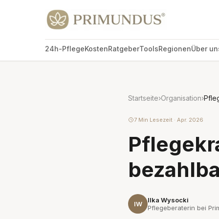
24h-Pflege
Kosten
Ratgeber
Tools
Regionen
Über un
Startseite
›
Organisation
›
Pfle
7 Min Lesezeit · Apr. 2026
Pflegekra
bezahlba
Ilka Wysocki
IW
Pflegeberaterin bei Pri