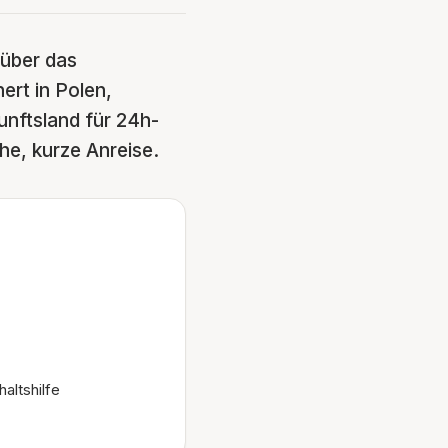
 über das
ert in Polen,
unftsland für 24h-
he, kurze Anreise.
altshilfe