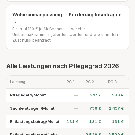
Wohnraumanpassung — Förderung beantragen
→
Bis zu 4.180 € je Maßnahme — welche
Umbaumaßnahmen gefördert werden und wie man den
Zuschuss beantragt.
Alle Leistungen nach Pflegegrad 2026
Leistung
PG 1
PG 2
PG 3
PG
Pflegegeld/Monat
—
347 €
599 €
Sachleistungen/Monat
—
796 €
1.497 €
1
Entlastungsbetrag/Monat
131 €
131 €
131 €
Entlastungsbudget/Jahr
—
3.539 €
3.539 €
3