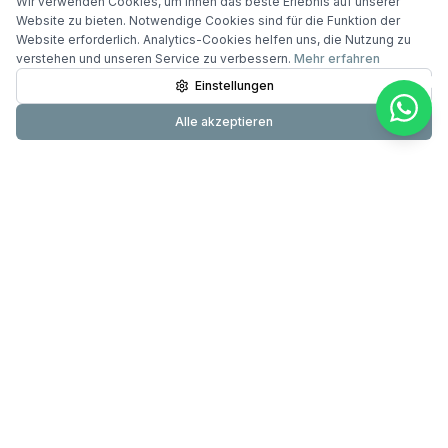
Wir verwenden Cookies, um Ihnen das beste Erlebnis auf unserer
Website zu bieten. Notwendige Cookies sind für die Funktion der
Website erforderlich. Analytics-Cookies helfen uns, die Nutzung zu
verstehen und unseren Service zu verbessern.
Mehr erfahren
Einstellungen
Alle akzeptieren
Primundus
24-Stunden-Pflege & Betreuung mit über 20 Jahren
Erfahrung. Testsieger DIE WELT. 60.000+ erfolgreiche
Betreuungen.
089 200 000 830