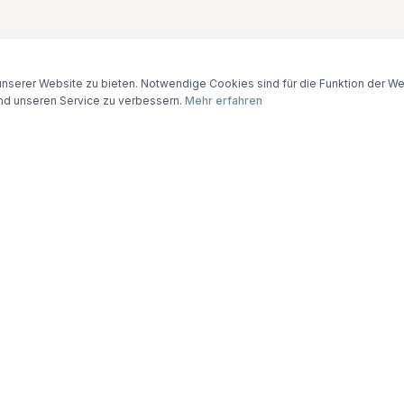
nserer Website zu bieten. Notwendige Cookies sind für die Funktion der Web
nd unseren Service zu verbessern.
Mehr erfahren
 eine Vorsorgevollmacht?
lmacht kann für verschiedene Lebensbereiche gelten. Je nach Ihr
lne Bereiche auswählen oder eine umfassende Vollmacht für alle
lgende Übersicht zeigt, was jeder Bereich umfasst.
tssorge
🏠
Aufenthaltsbestimmung