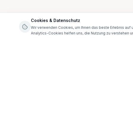
Cookies & Datenschutz
Wir verwenden Cookies, um Ihnen das beste Erlebnis auf u
Analytics-Cookies helfen uns, die Nutzung zu verstehen u
Was regelt
Eine Vorsorgevol
können Sie einze
erteilen. Die fo
🏥
Gesundhei