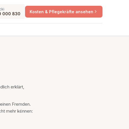
cki
Kosten & Pflegekräfte ansehen
0 000 830
lich erklärt,
 einen Fremden.
icht mehr können: