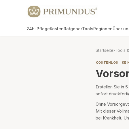
24h-Pflege
Kosten
Ratgeber
Tools
Regionen
Über un
Startseite
›
Tools 
KOSTENLOS · KEI
Vorso
Erstellen Sie in 
sofort druckferti
Ohne Vorsorgevol
Mit dieser Vollm
bei Krankheit, Un