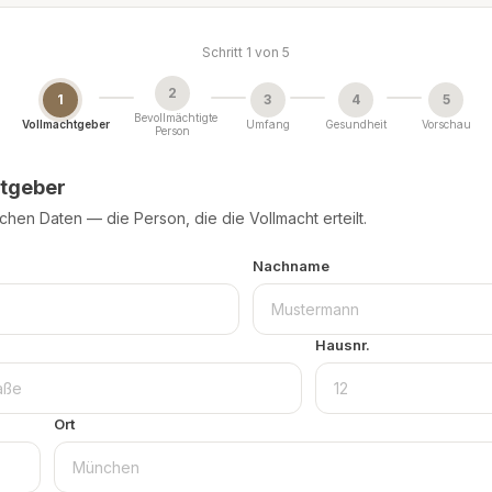
Schritt
1
von
5
2
1
3
4
5
Bevollmächtigte
Vollmachtgeber
Umfang
Gesundheit
Vorschau
Person
tgeber
ichen Daten — die Person, die die Vollmacht erteilt.
Nachname
Hausnr.
Ort