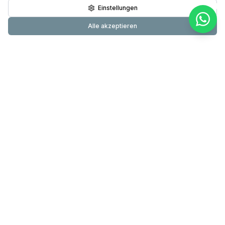
Einstellungen
Alle akzeptieren
Primundus
24-Stunden-Pflege & Betreuung mit über 20 Jahren
Erfahrung. Testsieger DIE WELT. 60.000+ erfolgreiche
Betreuungen.
089 200 000 830
info@primundus.de
Mo – So 8 – 20 Uhr