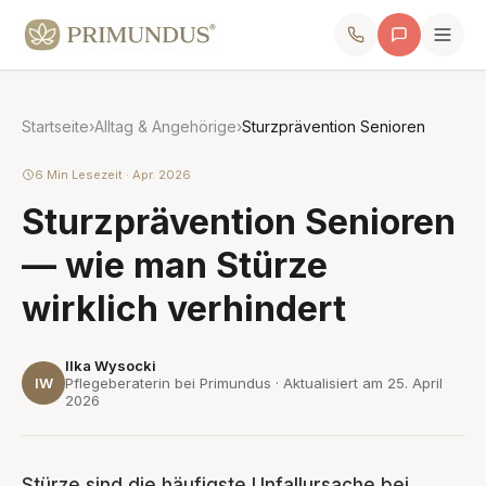
Startseite
›
Alltag & Angehörige
›
Sturzprävention Senioren
6 Min Lesezeit · Apr. 2026
Sturzprävention Senioren
— wie man Stürze
wirklich verhindert
Ilka Wysocki
IW
Pflegeberaterin bei Primundus · Aktualisiert am
25. April
2026
Stürze sind die häufigste Unfallursache bei