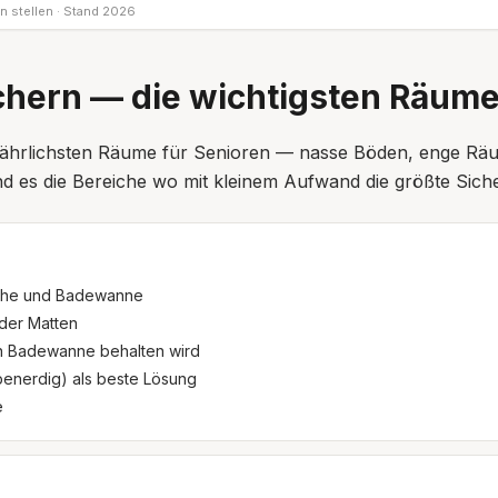
n stellen · Stand 2026
chern — die wichtigsten Räum
fährlichsten Räume für Senioren — nasse Böden, enge R
 sind es die Bereiche wo mit kleinem Aufwand die größte Sic
sche und Badewanne
oder Matten
n Badewanne behalten wird
enerdig) als beste Lösung
e