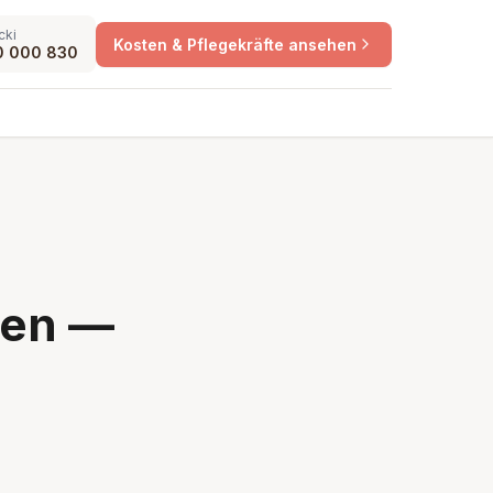
cki
Kosten & Pflegekräfte ansehen
0 000 830
ten —