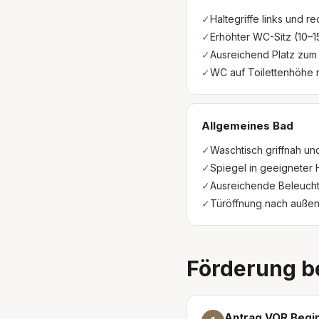
✓
Haltegriffe links und 
✓
Erhöhter WC-Sitz (10–
✓
Ausreichend Platz zum s
✓
WC auf Toilettenhöhe 
Allgemeines Bad
✓
Waschtisch griffnah und
✓
Spiegel in geeigneter
✓
Ausreichende Beleuch
✓
Türöffnung nach außen
Förderung b
Antrag VOR Begi