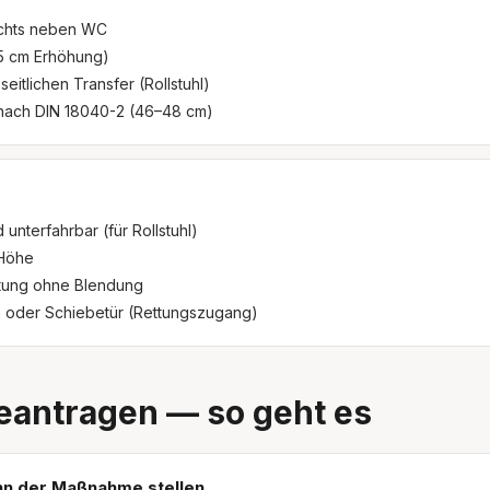
rechts neben WC
15 cm Erhöhung)
eitlichen Transfer (Rollstuhl)
nach DIN 18040-2 (46–48 cm)
 unterfahrbar (für Rollstuhl)
 Höhe
tung ohne Blendung
 oder Schiebetür (Rettungszugang)
eantragen — so geht es
nn der Maßnahme stellen