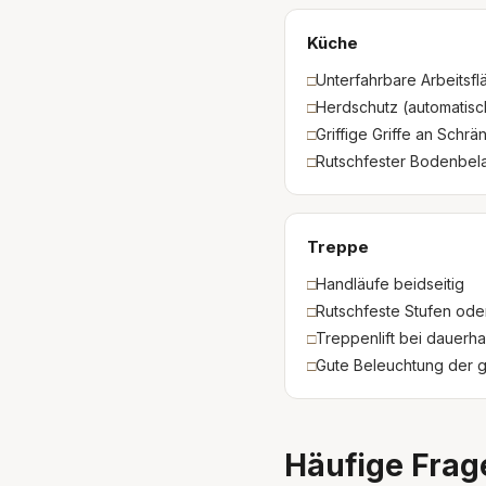
Küche
□
Unterfahrbare Arbeitsfl
□
Herdschutz (automatisc
□
Griffige Griffe an Schrä
□
Rutschfester Bodenbel
Treppe
□
Handläufe beidseitig
□
Rutschfeste Stufen ode
□
Treppenlift bei dauerh
□
Gute Beleuchtung der 
Häufige Frag