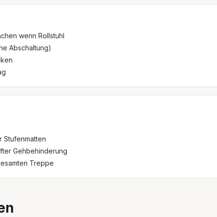
ächen wenn Rollstuhl
he Abschaltung)
nken
ag
r Stufenmatten
after Gehbehinderung
gesamten Treppe
en