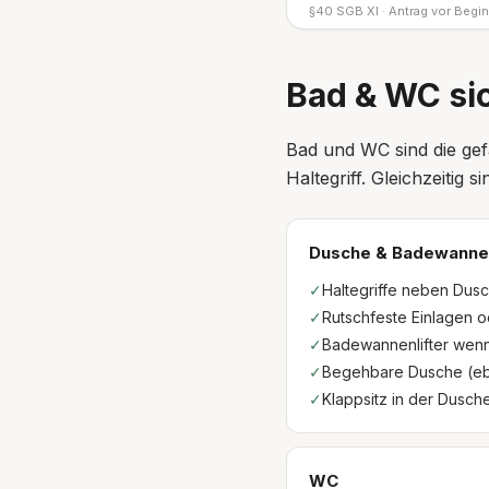
§40 SGB XI · Antrag vor Begin
Bad & WC si
Bad und WC sind die ge
Haltegriff. Gleichzeitig
Dusche & Badewanne
✓
Haltegriffe neben Du
✓
Rutschfeste Einlagen 
✓
Badewannenlifter wen
✓
Begehbare Dusche (eb
✓
Klappsitz in der Dusch
WC