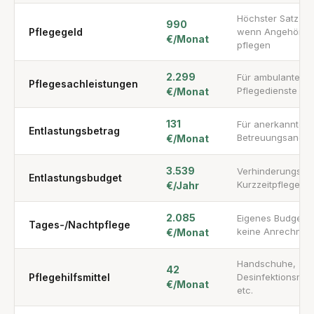
Höchster Satz —
990
Pflegegeld
wenn Angehörig
€/Monat
pflegen
2.299
Für ambulante
Pflegesachleistungen
Pflegedienste
€/Monat
131
Für anerkannte
Entlastungsbetrag
Betreuungsangeb
€/Monat
3.539
Verhinderungs- 
Entlastungsbudget
Kurzzeitpflege
€/Jahr
2.085
Eigenes Budget,
Tages-/Nachtpflege
keine Anrechnun
€/Monat
Handschuhe,
42
Pflegehilfsmittel
Desinfektionsmitt
€/Monat
etc.