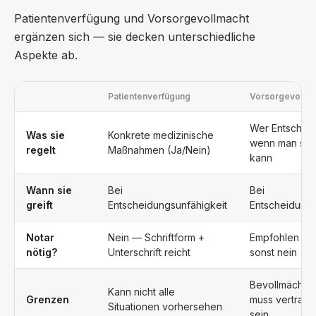
Patientenverfügung und Vorsorgevollmacht
ergänzen sich — sie decken unterschiedliche
Aspekte ab.
Patientenverfügung
Vorsorgevollma
Wer Entscheidu
Was sie
Konkrete medizinische
wenn man selb
regelt
Maßnahmen (Ja/Nein)
kann
Wann sie
Bei
Bei
greift
Entscheidungsunfähigkeit
Entscheidungs
Notar
Nein — Schriftform +
Empfohlen für
nötig?
Unterschrift reicht
sonst nein
Bevollmächtig
Kann nicht alle
Grenzen
muss vertrau
Situationen vorhersehen
sein