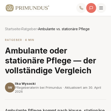
Startseite
›
Ratgeber
›
Ambulante vs. stationäre Pflege
RATGEBER · 6 MIN
Ambulante oder
stationäre Pflege — der
vollständige Vergleich
Ilka Wysocki
IW
Pflegeberaterin bei Primundus · Aktualisiert am
30. April
2026
Ambulante Pflege kommt nach Hause, stationäre