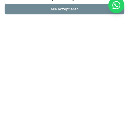
Alle akzeptieren
Primundus
24-Stunden-Pflege & Betreuung mit über 20 Jahren
Erfahrung. Testsieger DIE WELT. 60.000+ erfolgreiche
Betreuungen.
089 200 000 830
info@primundus.de
Mo – So 8 – 20 Uhr