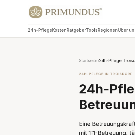
24h-Pflege
Kosten
Ratgeber
Tools
Regionen
Über un
Startseite
›
24h-Pflege Troisd
24H-PFLEGE IN TROISDORF ·
24h-Pfle
Betreuun
Eine Betreuungskraft
mit 1:1-Betreuung, tä