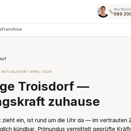
Ilka Wyso
089 20
s
Franchise
orf
 AKTUALISIERT APRIL 2026
ge Troisdorf —
gskraft zuhause
 zieht ein, ist rund um die Uhr da — im vertrauten 
glich kündbar. Primundus vermittelt geprüfte Kräft