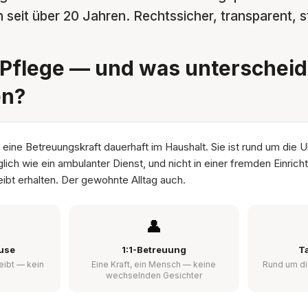
seit über 20 Jahren. Rechtssicher, transparent, st
Pflege — und was unterscheide
en?
 eine Betreuungskraft dauerhaft im Haushalt. Sie ist rund um die U
glich wie ein ambulanter Dienst, und nicht in einer fremden Einric
ibt erhalten. Der gewohnte Alltag auch.
👤
use
1:1-Betreuung
T
eibt — kein
Eine Kraft, ein Mensch — keine
Rund um di
wechselnden Gesichter