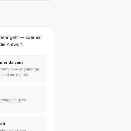
mehr geht — aber ein
die Antwort.
mmer da sein
ntfernung — Angehörige
t rund um die Uhr
ierungslosigkeit —
alt
chen intensiver