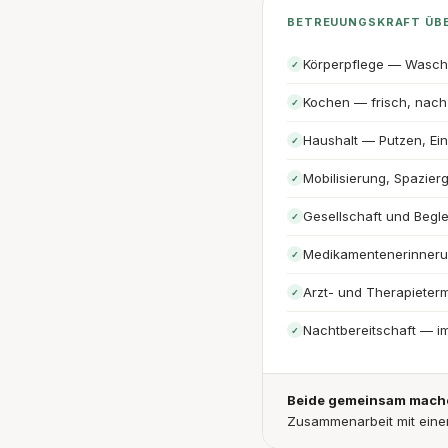
BETREUUNGSKRAFT ÜB
Körperpflege — Wasch
✓
Kochen — frisch, nach 
✓
Haushalt — Putzen, Ei
✓
Mobilisierung, Spazier
✓
Gesellschaft und Begl
✓
Medikamentenerinner
✓
Arzt- und Therapieterm
✓
Nachtbereitschaft — i
✓
Beide gemeinsam machen
Zusammenarbeit mit eine