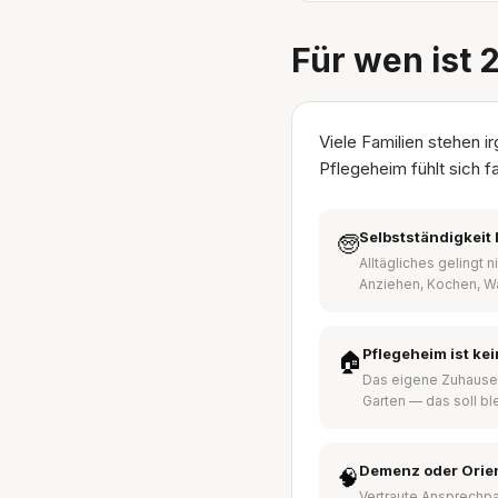
Für wen ist 
Viele Familien stehen 
Pflegeheim fühlt sich f
Selbstständigkeit 
🧓
Alltägliches gelingt 
Anziehen, Kochen, W
Pflegeheim ist ke
🏠
Das eigene Zuhause
Garten — das soll bl
Demenz oder Orie
🧠
Vertraute Ansprechpa