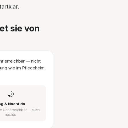
artklar.
t sie von
hr erreichbar — nicht
htung wie im Pflegeheim.
🌙
ag & Nacht da
e Uhr erreichbar — auch
nachts