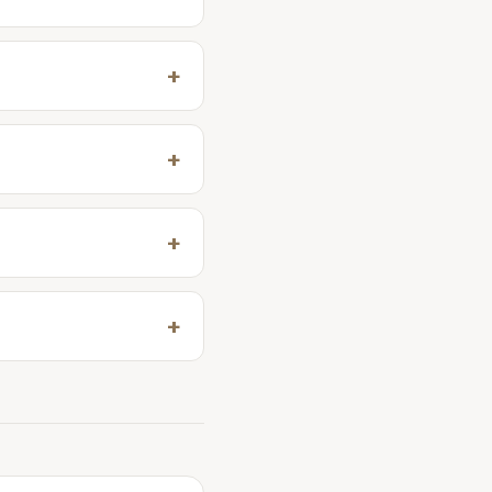
+
+
+
+