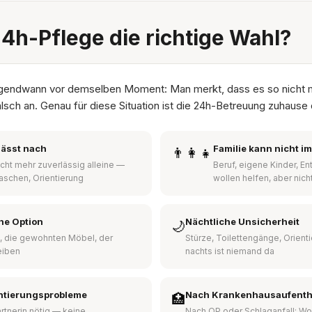
24h-Pflege die richtige Wahl?
irgendwann vor demselben Moment: Man merkt, dass es so nicht 
alsch an. Genau für diese Situation ist die 24h-Betreuung zuhause 
lässt nach
Familie kann nicht i
👨‍👩‍👧
nicht mehr zuverlässig alleine —
Beruf, eigene Kinder, E
aschen, Orientierung
wollen helfen, aber nich
ine Option
Nächtliche Unsicherheit
🌙
, die gewohnten Möbel, der
Stürze, Toilettengänge, Orient
eiben
nachts ist niemand da
ntierungsprobleme
Nach Krankenhausaufenth
🏥
rtnerin nötig — keine
Nach OP oder Schlaganfall: Wo