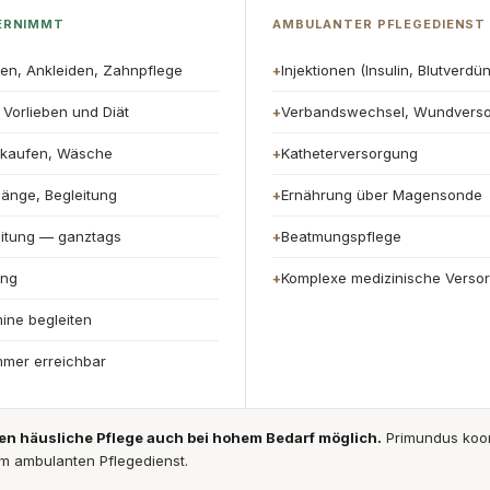
ERNIMMT
AMBULANTER PFLEGEDIENST
en, Ankleiden, Zahnpflege
Injektionen (Insulin, Blutverdü
+
Vorlieben und Diät
Verbandswechsel, Wundvers
+
nkaufen, Wäsche
Katheterversorgung
+
gänge, Begleitung
Ernährung über Magensonde
+
eitung — ganztags
Beatmungspflege
+
ung
Komplexe medizinische Verso
+
ine begleiten
mmer erreichbar
 häusliche Pflege auch bei hohem Bedarf möglich.
Primundus koor
m ambulanten Pflegedienst.