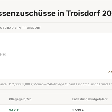
ssenzuschüsse in Troisdorf 2
GEGRAD 3 IN TROISDORF
ilig)
c
anteil Ø 2,600–3,100 €/Monat — 24h-Pflege zuhause ist oft günstiger und e
Pflegegeld/Mo
Entlastungsbudget/Jahr
347 €
3.539 €