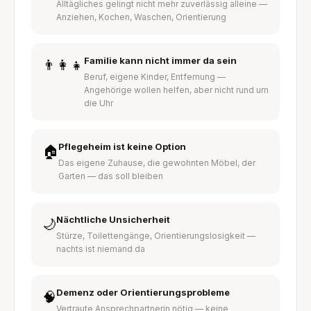
Alltägliches gelingt nicht mehr zuverlässig alleine —
Anziehen, Kochen, Waschen, Orientierung
Familie kann nicht immer da sein
👨‍👩‍👧
Beruf, eigene Kinder, Entfernung —
Angehörige wollen helfen, aber nicht rund um
die Uhr
Pflegeheim ist keine Option
🏠
Das eigene Zuhause, die gewohnten Möbel, der
Garten — das soll bleiben
Nächtliche Unsicherheit
🌙
Stürze, Toilettengänge, Orientierungslosigkeit —
nachts ist niemand da
Demenz oder Orientierungsprobleme
🧠
Vertraute Ansprechpartnerin nötig — keine