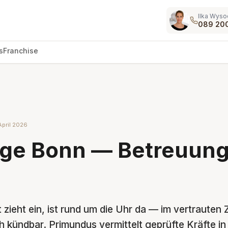
Ilka Wyso
089 20
s
Franchise
April 2026
ge Bonn — Betreuung
 zieht ein, ist rund um die Uhr da — im vertrauten
ch kündbar. Primundus vermittelt geprüfte Kräfte i