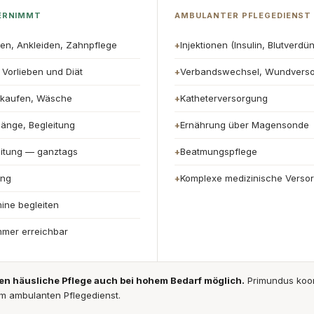
ERNIMMT
AMBULANTER PFLEGEDIENST
en, Ankleiden, Zahnpflege
Injektionen (Insulin, Blutverdü
+
Vorlieben und Diät
Verbandswechsel, Wundvers
+
nkaufen, Wäsche
Katheterversorgung
+
gänge, Begleitung
Ernährung über Magensonde
+
eitung — ganztags
Beatmungspflege
+
ung
Komplexe medizinische Verso
+
ine begleiten
mmer erreichbar
 häusliche Pflege auch bei hohem Bedarf möglich.
Primundus koor
m ambulanten Pflegedienst.