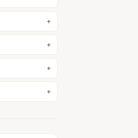
+
+
+
+