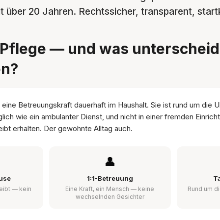
 über 20 Jahren. Rechtssicher, transparent, startk
Pflege — und was unterscheide
en?
 eine Betreuungskraft dauerhaft im Haushalt. Sie ist rund um die U
glich wie ein ambulanter Dienst, und nicht in einer fremden Einric
ibt erhalten. Der gewohnte Alltag auch.
👤
use
1:1-Betreuung
T
eibt — kein
Eine Kraft, ein Mensch — keine
Rund um di
wechselnden Gesichter