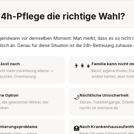
24h-Pflege die richtige Wahl?
irgendwann vor demselben Moment: Man merkt, dass es so nicht 
alsch an. Genau für diese Situation ist die 24h-Betreuung zuhause 
lässt nach
Familie kann nicht i
👨‍👩‍👧
nicht mehr zuverlässig alleine —
Beruf, eigene Kinder, E
aschen, Orientierung
wollen helfen, aber nich
ine Option
Nächtliche Unsicherheit
🌙
, die gewohnten Möbel, der
Stürze, Toilettengänge, Orient
eiben
nachts ist niemand da
ntierungsprobleme
Nach Krankenhausaufenth
🏥
rtnerin nötig — keine
Nach OP oder Schlaganfall: Wo