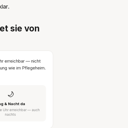
lar.
t sie von
hr erreichbar — nicht
htung wie im Pflegeheim.
🌙
ag & Nacht da
e Uhr erreichbar — auch
nachts