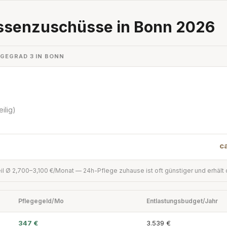
ssenzuschüsse in Bonn 2026
EGEGRAD 3 IN BONN
ilig)
c
il Ø 2,700–3,100 €/Monat — 24h-Pflege zuhause ist oft günstiger und erhält
Pflegegeld/Mo
Entlastungsbudget/Jahr
347 €
3.539 €