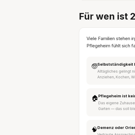
Für wen ist 
Viele Familien stehen 
Pflegeheim fühlt sich f
Selbstständigkeit 
🧓
Alltägliches gelingt 
Anziehen, Kochen, W
Pflegeheim ist ke
🏠
Das eigene Zuhause
Garten — das soll bl
Demenz oder Orie
🧠
Vertraute Ansprechpa