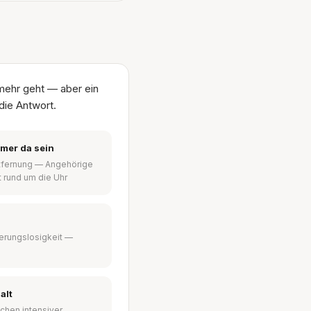
mehr geht — aber ein
die Antwort.
mmer da sein
ntfernung — Angehörige
t rund um die Uhr
ierungslosigkeit —
alt
chen intensiver