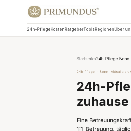
24h-Pflege
Kosten
Ratgeber
Tools
Regionen
Über un
Startseite
›
24h-Pflege Bonn
24h-Pflege in Bonn · Aktualisiert 
24h-Pfle
zuhause
Eine Betreuungskraft
1:1-Betreuung, tägli