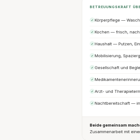
BETREUUNGSKRAFT ÜB
Körperpflege — Wasch
✓
Kochen — frisch, nach 
✓
Haushalt — Putzen, Ei
✓
Mobilisierung, Spazier
✓
Gesellschaft und Begl
✓
Medikamentenerinner
✓
Arzt- und Therapieterm
✓
Nachtbereitschaft — i
✓
Beide gemeinsam machen
Zusammenarbeit mit eine