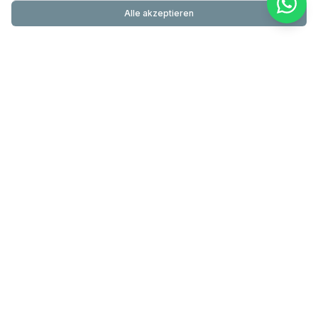
Alle akzeptieren
Primundus
24-Stunden-Pflege & Betreuung mit über 20 Jahren
Erfahrung. Testsieger DIE WELT. 60.000+ erfolgreiche
Betreuungen.
089 200 000 830
info@primundus.de
Mo – So 8 – 20 Uhr