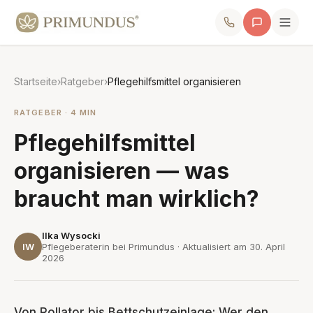
Startseite
›
Ratgeber
›
Pflegehilfsmittel organisieren
RATGEBER · 4 MIN
Pflegehilfsmittel
organisieren — was
braucht man wirklich?
Ilka Wysocki
IW
Pflegeberaterin bei Primundus · Aktualisiert am
30. April
2026
Von Rollator bis Bettschutzeinlage: Wer den