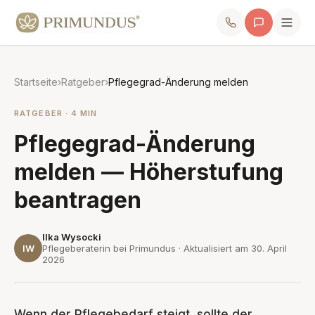
Startseite
›
Ratgeber
›
Pflegegrad-Änderung melden
RATGEBER · 4 MIN
Pflegegrad-Änderung
melden — Höherstufung
beantragen
Ilka Wysocki
IW
Pflegeberaterin bei Primundus · Aktualisiert am
30. April
2026
Wenn der Pflegebedarf steigt, sollte der