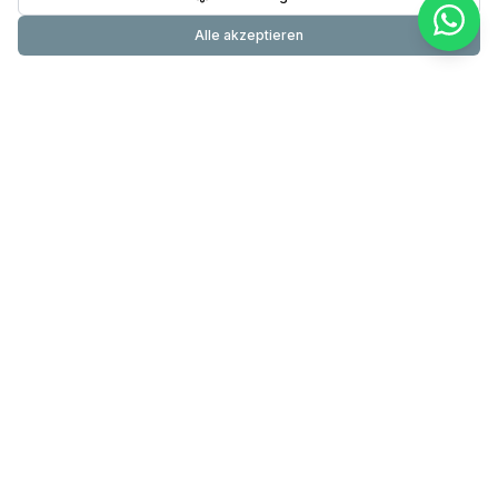
Alle akzeptieren
Primundus
24-Stunden-Pflege & Betreuung mit über 20 Jahren
Erfahrung. Testsieger DIE WELT. 60.000+ erfolgreiche
Betreuungen.
089 200 000 830
info@primundus.de
Mo – So 8 – 20 Uhr