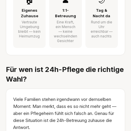
🏠
👤
🌙
Eigenes
1:1-
Tag &
Zuhause
Betreuung
Nacht da
Vertraute
Eine Kraft,
Rund um die
Umgebung
ein Mensch
Uhr
bleibt — kein
— keine
erreichbar —
Heimumzug
wechselnden
auch nachts
Gesichter
Für wen ist 24h-Pflege die richtige
Wahl?
Viele Familien stehen irgendwann vor demselben
Moment: Man merkt, dass es so nicht mehr geht —
aber ein Pflegeheim fühlt sich falsch an. Genau für
diese Situation ist die 24h-Betreuung zuhause die
Antwort.