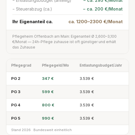
− Entlastungsbudget (anteilig)
− ca. 295 €/Monat
− Steuerabzug (ca.)
− ca. 200 €/Monat
Ihr Eigenanteil ca.
ca. 1200–2300 €/Monat
Pflegeheim Offenbach am Main: Eigenanteil Ø 2,600–3,100
€/Monat — 24h-Pflege zuhause ist oft günstiger und erhält
das Zuhause
Pflegegrad
Pflegegeld/Mo
Entlastungsbudget/Jahr
PG 2
347 €
3.539 €
PG 3
599 €
3.539 €
PG 4
800 €
3.539 €
PG 5
990 €
3.539 €
Stand 2026 · Bundesweit einheitlich