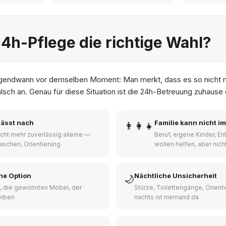
24h-Pflege die richtige Wahl?
irgendwann vor demselben Moment: Man merkt, dass es so nicht 
alsch an. Genau für diese Situation ist die 24h-Betreuung zuhause 
lässt nach
Familie kann nicht i
👨‍👩‍👧
nicht mehr zuverlässig alleine —
Beruf, eigene Kinder, E
aschen, Orientierung
wollen helfen, aber nich
ine Option
Nächtliche Unsicherheit
🌙
, die gewohnten Möbel, der
Stürze, Toilettengänge, Orient
eiben
nachts ist niemand da