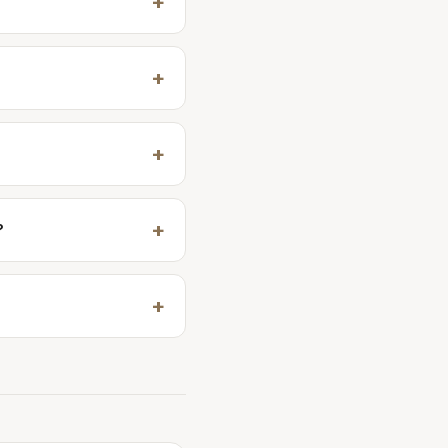
+
+
+
+
?
+