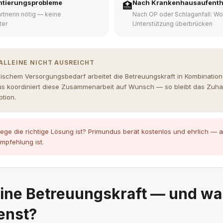
ntierungsprobleme
Nach Krankenhausaufenth
🏥
rtnerin nötig — keine
Nach OP oder Schlaganfall: Wo
ter
Unterstützung überbrücken
ALLEINE NICHT AUSREICHT
nischem Versorgungsbedarf arbeitet die Betreuungskraft in Kombinatio
us koordiniert diese Zusammenarbeit auf Wunsch — so bleibt das Zuh
tion.
lege die richtige Lösung ist? Primundus berät kostenlos und ehrlich —
mpfehlung ist.
ine Betreuungskraft — und wa
enst?