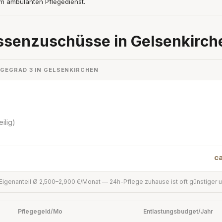
m ambulanten Pflegedienst.
ssenzuschüsse in Gelsenkirch
EGEGRAD 3 IN GELSENKIRCHEN
ilig)
c
Eigenanteil Ø 2,500–2,900 €/Monat — 24h-Pflege zuhause ist oft günstiger 
Pflegegeld/Mo
Entlastungsbudget/Jahr