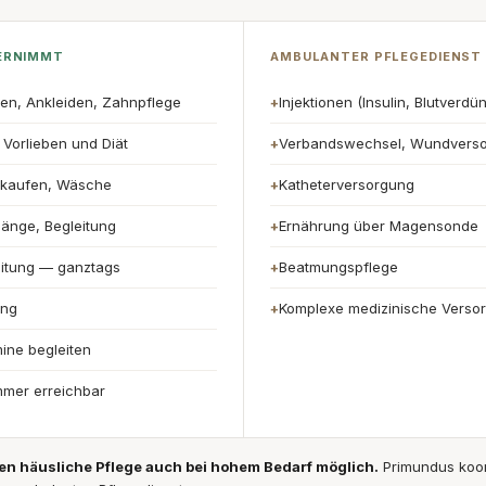
ERNIMMT
AMBULANTER PFLEGEDIENST
en, Ankleiden, Zahnpflege
Injektionen (Insulin, Blutverdü
+
Vorlieben und Diät
Verbandswechsel, Wundvers
+
nkaufen, Wäsche
Katheterversorgung
+
gänge, Begleitung
Ernährung über Magensonde
+
eitung — ganztags
Beatmungspflege
+
ung
Komplexe medizinische Verso
+
ine begleiten
mmer erreichbar
 häusliche Pflege auch bei hohem Bedarf möglich.
Primundus koor