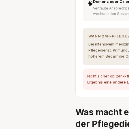
Demenz oder Orie
🧠
Vertraute Ansprechpa
wechselnden Gesich
WANN 24H-PFLEGE 
Bei intensivem medizi
Pflegedienst. Primund
höherem Bedarf die Op
Nicht sicher ob 24h-Pf
Ergebnis eine andere E
Was macht e
der Pflegedi