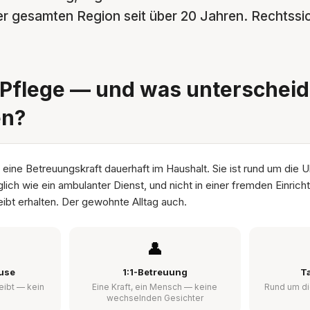
r gesamten Region seit über 20 Jahren. Rechtssic
Pflege — und was unterscheide
en?
 eine Betreuungskraft dauerhaft im Haushalt. Sie ist rund um die U
glich wie ein ambulanter Dienst, und nicht in einer fremden Einric
ibt erhalten. Der gewohnte Alltag auch.
👤
use
1:1-Betreuung
T
eibt — kein
Eine Kraft, ein Mensch — keine
Rund um di
wechselnden Gesichter