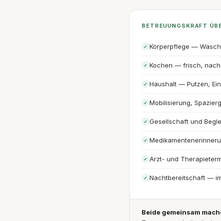
BETREUUNGSKRAFT ÜB
Körperpflege — Wasch
✓
Kochen — frisch, nach 
✓
Haushalt — Putzen, Ei
✓
Mobilisierung, Spazier
✓
Gesellschaft und Begl
✓
Medikamentenerinner
✓
Arzt- und Therapieterm
✓
Nachtbereitschaft — i
✓
Beide gemeinsam machen