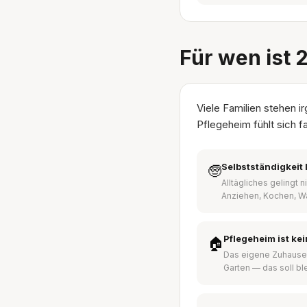
Für wen ist 
Viele Familien stehen 
Pflegeheim fühlt sich f
Selbstständigkeit 
🧓
Alltägliches gelingt 
Anziehen, Kochen, W
Pflegeheim ist ke
🏠
Das eigene Zuhause
Garten — das soll bl