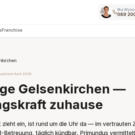
Ilka Wyso
089 20
s
Franchise
nkirchen
ualisiert April 2026
ge Gelsenkirchen —
gskraft zuhause
 zieht ein, ist rund um die Uhr da — im vertrauten 
:1-Betreuung, täglich kündbar. Primundus vermittelt