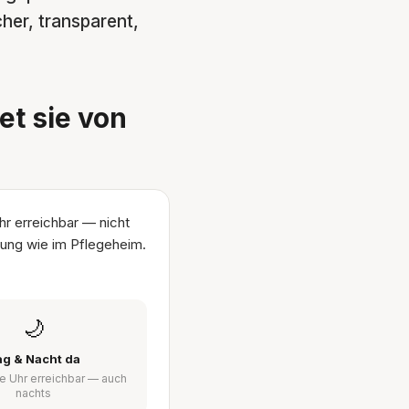
her, transparent,
t sie von
hr erreichbar — nicht
htung wie im Pflegeheim.
🌙
ag & Nacht da
e Uhr erreichbar — auch
nachts