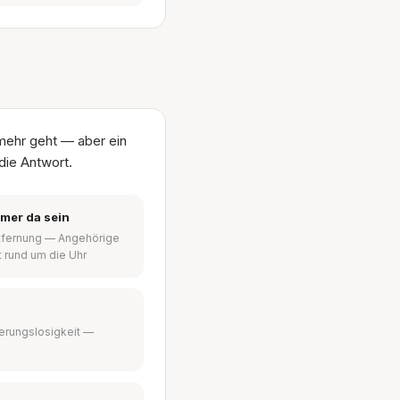
mehr geht — aber ein
die Antwort.
mmer da sein
ntfernung — Angehörige
t rund um die Uhr
ierungslosigkeit —