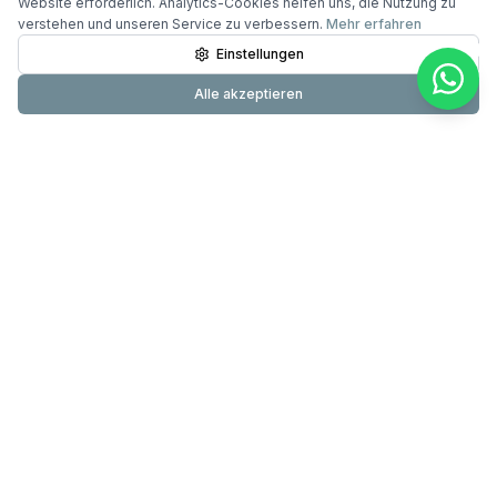
Website erforderlich. Analytics-Cookies helfen uns, die Nutzung zu
verstehen und unseren Service zu verbessern.
Mehr erfahren
Einstellungen
Alle akzeptieren
Primundus
24-Stunden-Pflege & Betreuung mit über 20 Jahren
Erfahrung. Testsieger DIE WELT. 60.000+ erfolgreiche
Betreuungen.
089 200 000 830
info@primundus.de