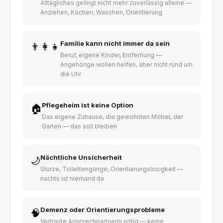
Alltägliches gelingt nicht mehr zuverlässig alleine —
Anziehen, Kochen, Waschen, Orientierung
Familie kann nicht immer da sein
👨‍👩‍👧
Beruf, eigene Kinder, Entfernung —
Angehörige wollen helfen, aber nicht rund um
die Uhr
Pflegeheim ist keine Option
🏠
Das eigene Zuhause, die gewohnten Möbel, der
Garten — das soll bleiben
Nächtliche Unsicherheit
🌙
Stürze, Toilettengänge, Orientierungslosigkeit —
nachts ist niemand da
Demenz oder Orientierungsprobleme
🧠
Vertraute Ansprechpartnerin nötig — keine