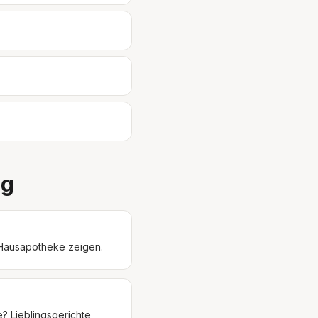
ng
? Hausapotheke zeigen.
e? Lieblingsgerichte,