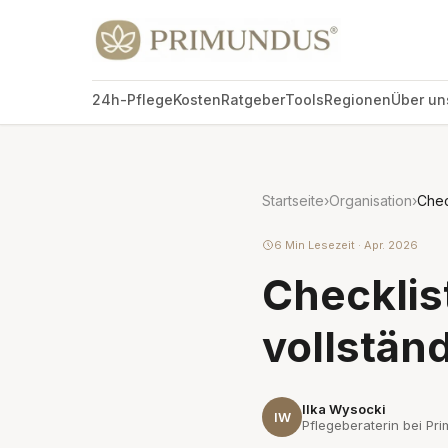
24h-Pflege
Kosten
Ratgeber
Tools
Regionen
Über un
Startseite
›
Organisation
›
Chec
6 Min Lesezeit · Apr. 2026
Checklis
vollstän
Ilka Wysocki
IW
Pflegeberaterin bei Pri