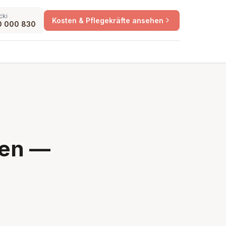
cki
Kosten & Pflegekräfte ansehen
0 000 830
len —