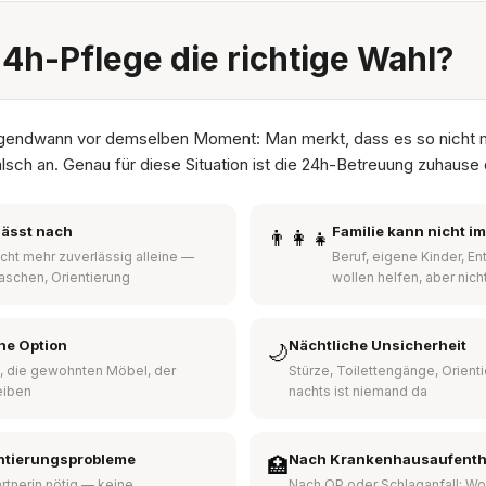
24h-Pflege die richtige Wahl?
irgendwann vor demselben Moment: Man merkt, dass es so nicht 
alsch an. Genau für diese Situation ist die 24h-Betreuung zuhause 
lässt nach
Familie kann nicht i
👨‍👩‍👧
nicht mehr zuverlässig alleine —
Beruf, eigene Kinder, E
aschen, Orientierung
wollen helfen, aber nich
ine Option
Nächtliche Unsicherheit
🌙
, die gewohnten Möbel, der
Stürze, Toilettengänge, Orient
eiben
nachts ist niemand da
ntierungsprobleme
Nach Krankenhausaufenth
🏥
rtnerin nötig — keine
Nach OP oder Schlaganfall: Wo