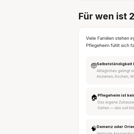
Für wen ist 
Viele Familien stehen 
Pflegeheim fühlt sich f
Selbstständigkeit 
🧓
Alltägliches gelingt 
Anziehen, Kochen, W
Pflegeheim ist ke
🏠
Das eigene Zuhause
Garten — das soll bl
Demenz oder Orie
🧠
Vertraute Ansprechpa