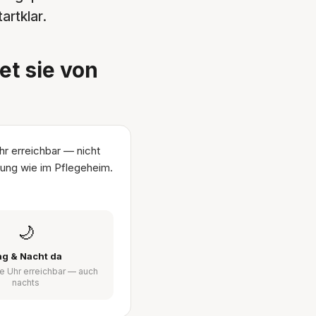
artklar.
t sie von
hr erreichbar — nicht
htung wie im Pflegeheim.
🌙
ag & Nacht da
e Uhr erreichbar — auch
nachts