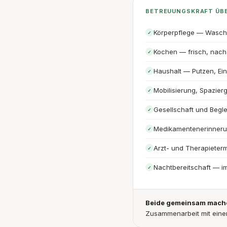
BETREUUNGSKRAFT ÜB
Körperpflege — Wasch
✓
Kochen — frisch, nach 
✓
Haushalt — Putzen, Ei
✓
Mobilisierung, Spazier
✓
Gesellschaft und Begl
✓
Medikamentenerinner
✓
Arzt- und Therapieterm
✓
Nachtbereitschaft — i
✓
Beide gemeinsam machen
Zusammenarbeit mit eine