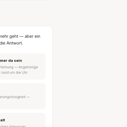
mehr geht — aber ein
die Antwort.
mmer da sein
ntfernung — Angehörige
t rund um die Uhr
ierungslosigkeit —
alt
chen intensiver