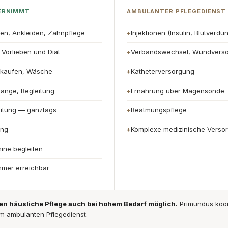
ERNIMMT
AMBULANTER PFLEGEDIENST
en, Ankleiden, Zahnpflege
Injektionen (Insulin, Blutverdü
+
Vorlieben und Diät
Verbandswechsel, Wundvers
+
nkaufen, Wäsche
Katheterversorgung
+
gänge, Begleitung
Ernährung über Magensonde
+
eitung — ganztags
Beatmungspflege
+
ung
Komplexe medizinische Verso
+
ine begleiten
mmer erreichbar
 häusliche Pflege auch bei hohem Bedarf möglich.
Primundus koor
m ambulanten Pflegedienst.