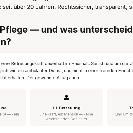
 seit über 20 Jahren. Rechtssicher, transparent, st
Pflege — und was unterscheide
en?
 eine Betreuungskraft dauerhaft im Haushalt. Sie ist rund um die U
glich wie ein ambulanter Dienst, und nicht in einer fremden Einric
ibt erhalten. Der gewohnte Alltag auch.
👤
use
1:1-Betreuung
T
eibt — kein
Eine Kraft, ein Mensch — keine
Rund um di
wechselnden Gesichter