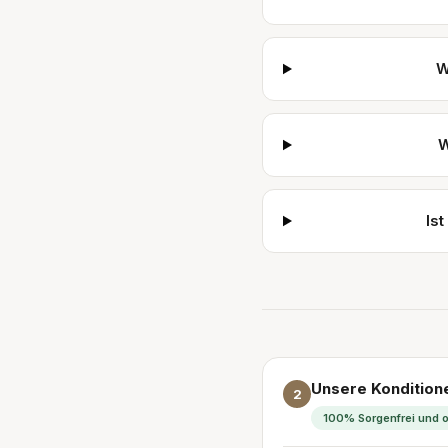
W
W
Is
Unsere Kondition
2
100% Sorgenfrei und o