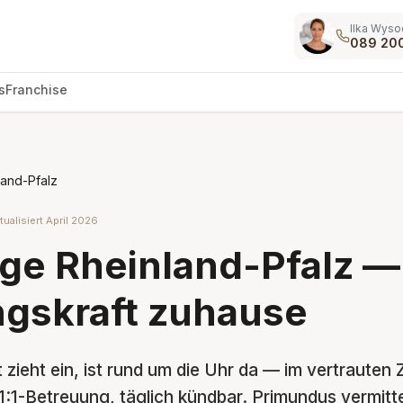
Ilka Wyso
089 20
s
Franchise
land-Pfalz
tualisiert April 2026
ge Rheinland-Pfalz —
gskraft zuhause
 zieht ein, ist rund um die Uhr da — im vertrauten 
1:1-Betreuung, täglich kündbar. Primundus vermitte